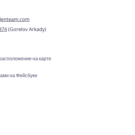
edenteam.com
374
(Gorelov Arkady)
расположение на карте
нами на Фейсбуке