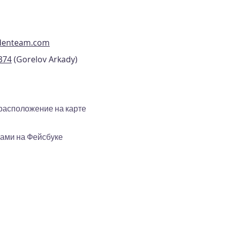
edenteam.com
374
(Gorelov Arkady)
расположение на карте
нами на Фейсбуке