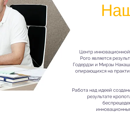
Наш
Центр инновационной
Рого является резуль
Годердзи и Мирзы Накаши
опирающихся на практи
Работа над идеей создани
результате кропот
беспрецеде
инновационным