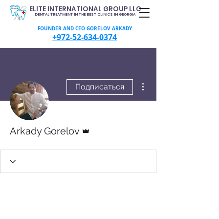
ELITE INTERNATIONAL GROUP LLC
DENTAL TREATMENT IN THE BEST CLINICS IN GEORGIA
FOUNDER AND CEO GORELOV ARKADY
+972-52-634-0374
Другие действия
Подписаться
Админ
Arkady Gorelov