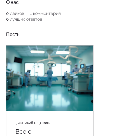
О нас
0
лайков
1
комментарий
0
лучших ответов
Посты
3 авг. 2026 г.
∙
3
мин.
Все о