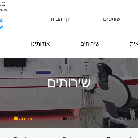
LC
RGIA
שותפים
דף הבית
4
DY
אית
שירותים
אודותינו
ע
שירותים
ניים אורתופדית
🟠 טיפולים
🟠 אבחנה