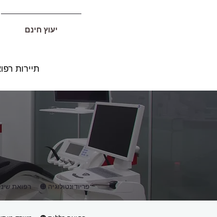
יעוץ חינם
תיירות רפו
🟠 פריודונטולוגיה
🟠 רפואת שי