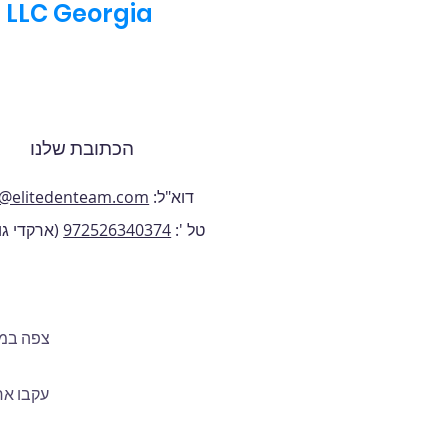
LLC
Georgia
הכתובת שלנו
דוא"ל:
o@elitedenteam.com
טל ':
972526340374
(ארקדי גו
צפה במי
עקבו אח