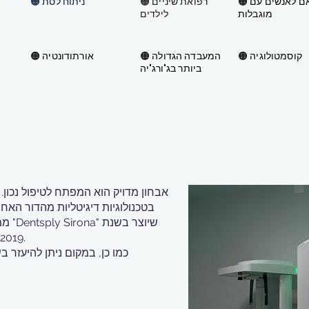
🟠 משרד מותאם לאנשים עם
🟠 רפואת שיניים
🟠 ניתוח לסת
מוגבלות
לילדים
🟠 קוסמטולוגיה
🟠 המעבדה הגדולה
🟠 אורתודונטיה
ביותר בג'ורג'יה
אבחון מדויק הוא המפתח לטיפול נכון.
בטכנולוגיות דיגיטליות מהדור האח
ממוח
2019, עם תחום עבודה מוגבר ואיכות משופרת.
כמו כן, במקום ניתן להיעזר 