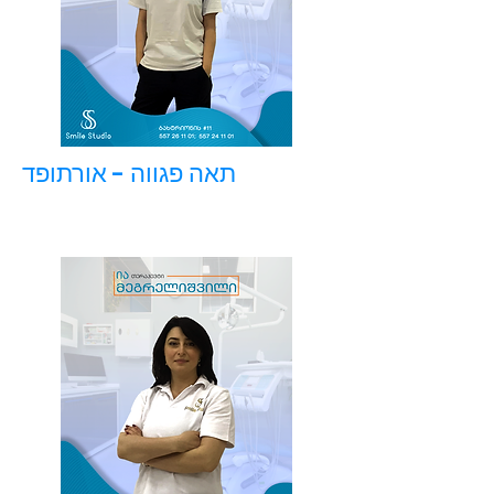
תאה פגווה - אורתופד