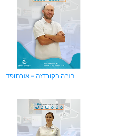
בובה בקורדזה - אורתופד