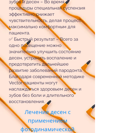
зубов и десен – Во время
процедуры специальная суспензия
эффективно снижает
чувствительность, делая процесс
максимально комфортным для
пациента.
✅ Быстрый результат – Всего за
одно посещение можно
значительно улучшить состояние
десен, устранить воспаление и
предотвратить дальнейшее
развитие заболеваний пародонта.
Благодаря современной методике
Vector пациенты могут
наслаждаться здоровьем десен и
зубов без боли и длительного
восстановления.
Лечение десен с
применением
фотодинамической