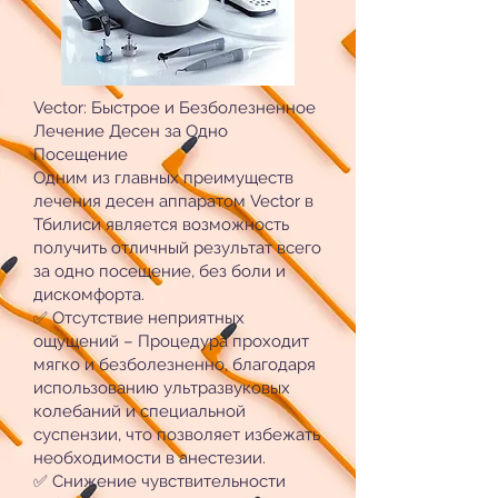
Vector: Быстрое и Безболезненное
Лечение Десен за Одно
Посещение
Одним из главных преимуществ
лечения десен аппаратом Vector в
Тбилиси является возможность
получить отличный результат всего
за одно посещение, без боли и
дискомфорта.
✅ Отсутствие неприятных
ощущений – Процедура проходит
мягко и безболезненно, благодаря
использованию ультразвуковых
колебаний и специальной
суспензии, что позволяет избежать
необходимости в анестезии.
✅ Снижение чувствительности