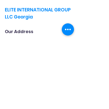
ELITE INTERNATIONAL GROUP
LLC
Georgia
Our Address
Email:
info@elitedenteam.com
Tel:
+972 52 6340374
(Gorelov
Arkady)
Посмотреть расположение на карте
Следите за нами на Фейсбуке