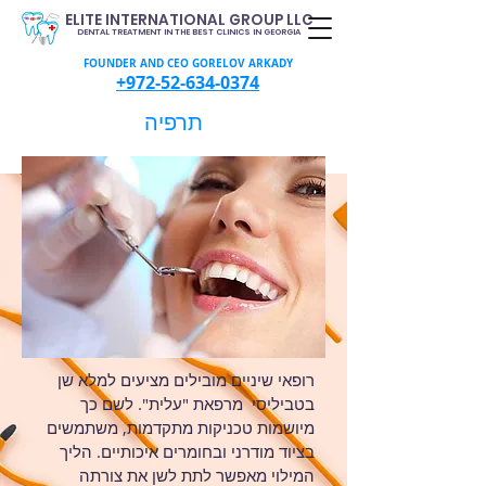
ELITE INTERNATIONAL GROUP LLC
DENTAL TREATMENT IN THE BEST CLINICS IN GEORGIA
FOUNDER AND CEO GORELOV ARKADY
+972-52-634-0374
​תרפיה
רופאי שיניים מובילים מציעים למלא שן
בטביליסי מרפאת "עלית". לשם כך
מיושמות טכניקות מתקדמות, משתמשים
בציוד מודרני ובחומרים איכותיים. הליך
המילוי מאפשר לתת לשן את צורתה