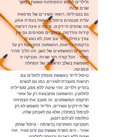
ולילדים למנוע התפתחות עששת במשך
שנים רבות.
גם בטביליסי, רופאי השיניים של מרפאת
עלית מבצעים טיפול בעששת בעזרת אוזון,
מה שהורס חיידקים. שיטה זו אינה דורשת
קידוח והרדמה, ובמקרים מסוימים גם אין
צורך במילוי. יחד עם זאת, לא נוגעים
ברקמות בריאות, ההשפעה מתבצעת רק על
האזורים המושפעים של השן. זהו הליך מהיר
מאוד - הכל קורה תוך שניות. טכניקה זו
משמשת בשלב הראשוני של המחלה
וכמניעה.
טיפול לייזר בעששת מומלץ לחולים עם
רגישות מוגברת לשיניים, כמו גם לנשים
בהריון וילדים. זוהי שיטה ללא מגע, סטרילית
לחלוטין. ההשפעה מתבצעת רק על אזורי
הרקמה המושפעים. זה מעכב את הצמיחה
של חיידקים עשירים. הלייזר משמש לא רק
לטיפול במחלה, אלא גם לאבחון שלה,
כחלופה לצילום רנטגן.
הטכניקה האחרונה ברשימה - טיפול שוחק
אוויר - היא הסרת עששת עם זרם אוויר. זוהי
שיטה ללא כאבים ובטוחה לחלוטין.