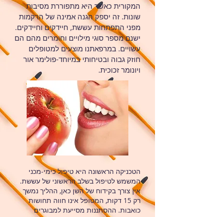
המקורית כאשר היא מתפוררת מסיבות
שונות. זה יספק הגנה אמינה של הרקמות
מפני התפתחות עששת, חיידקים וחיידקים.
ישנם מספר סוגי מילויים וחומרים מהם הם
עשויים. במרפאתנו מוצעים למטופלים
חוזק גבוה ובטיחותי במיוחד-פולימר אור
ויונומר זכוכית.
הטכניקה הראשונה היא טיפול כימי-מכני
המשמש לטיפול בשלב הראשוני של עששת.
אין צורך בקידוח של השן כאן, ההליך נמשך
רק 15 דקות, המטופל אינו חווה תחושות
כואבות. ההסתננות מסייעת למבוגרים