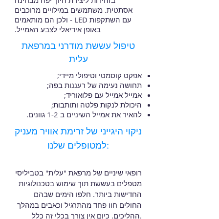
בזהירות ליצירת חיוך יפה מבחינה
אסתטית. משתמשים במילויים מרוכבים
עם השתקפות LED - ולכן הם מותאמים
באופן אידיאלי לצבע האמייל.
טיפול עששת מודרני במרפאת
עלית
אפקט קוסמטי וטיפולי מיידי;
תחושה נעימה של רעננות בפה;
אמייל אמייל עם פלואוריד;
היכולת לנקות פלטה ותותבות;
להאיר את אמייל השיניים ב 1-2 גוונים.
ניקוי היגייני של זרימת אוויר מעניק
למטופלים שלנו:
רופאי שיניים של מרפאת "עלית" בטביליסי
מטפלים בעששת תוך שימוש בטכנולוגיות
החדישות ביותר. חלפו הימים שבהם
החולים חוו פחד מהתרגיל וכאבים במהלך
ההליכים. כיום אין צורך בכלי זה כלל.