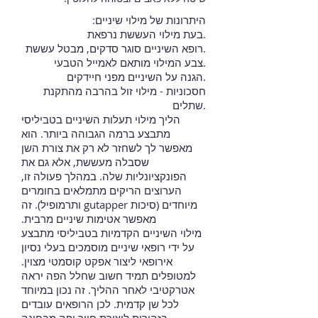
היתרונות של מילוי שיניים:
בעת מילוי העששת נרפאת.
רופא השיניים סוגר סדקים, מבטל עששת.
צבע המילוי מותאם לאמייל הטבעי.
הגנה על השיניים מפני חיידקים.
חסכוניות - מילוי זול בהרבה מהתקנת
שתלים.
הליך מילוי תעלות השיניים בטביליסי
מתבצע ברמה הגבוהה ביותר. הוא
מאפשר לך לשחזר לא רק את צורת השן
שסבלה מעששת, אלא גם את
הפונקציונליות שלה. במהלך פעולה זו,
הערוצים הריקים מתמלאים בחומרים
מיוחדים (סיכות gutapper ותרמופיל). זה
מאפשר אטימות שיניים מרבית.
מילוי השיניים הקדמיות בטביליסי מתבצע
על ידי רופאי שיניים מוסמכים בעלי נסיון
אירופאי ליצור אפקט קוסמטי מצוין.
למטופלים תמיד חשוב שחלל הפה יראה
אטרקטיבי לאחר ההליך. זה נכון במיוחד
לכל שן קדמית. לכן הרופאים עובדים