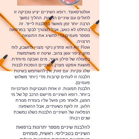
אולטרסאונד. רופא השיניים יציע טכניקה זו
לחולים עם שיניים רגישות. ההליך נמשך
הרבה יותר זמן מאשר בהלבנת לייזר. זה
בהחלט לא כואב, אבל תצטרך לבקר במרפאה
מספר פעמים כדי להשיג את התוצאה
הרצויה.
Air Flow הוא פתרון ניקוי מצוין לחשבון, לוח
מזון, ציפוי עשן צהוב. שיטה זו משתמשת
בפעולה של סילון אוויר, מים ואבקה מיוחדת.
מושגת אפקט מצוין, השיניים הופכות לבנות
שלג ונקיות. עם זאת, אין להשתמש בשיטת
הלבנה זו לעתים קרובות מדי (יותר משלוש
פעמים).
הלבנת תמונות. זו אחת הטכניקות העדכניות
ביותר. רופא השיניים מיישם הרכב קל של מי
חמצן, ולאחר מכן פועל עליו בעזרת מנורת
הלוגן. זה לוקח כשעתיים, אבל ההשפעה
הנפלאה של השיניים הלבנות כשלג נמשכת
שנים רבות!
להלבנת שיניים מספר יתרונות ברפואת
השיניים בטביליסי. ראשית, מומחים