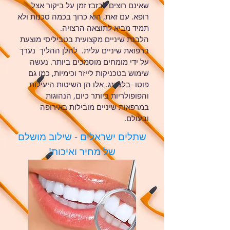
שאינם רוצים לבזבז זמן על ביקור אצל
רופא. עם זאת, הוא כרוך בכמה סכנות ולא
תמיד מביא לתוצאה הרצויה.
הלבנת שיניים מקצועית בטביליסי מוצעת
ברפואת שיניים עלית.
להלן ההליך
נערך
על ידי מומחים מוסמכים ביותר. נעשה
שימוש בטכניקות לייזר וכימיות, כמו גם
פוטו -בלצ'ינג. אלו הן השיטות היעילות
והפופולריות ביותר כיום, הנהוגות
במרפאות שיניים מובילות באירופה
ובעולם.
שתלים ישראלים - שילוב מושלם
של מחיר ואיכות!