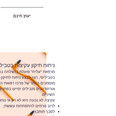
יעוץ חינם
ניתוח תיקון עקיצות בטבילי
מרפאת "עלית" פועלת בהצלחה בכיוו
בטביליסי, רצוי לבצע ניתוח לתיקון
מוסמכים ביותר של מרכז רפואת הש
אורתודנטים מובילים יסייעו בפתרו
השיניים.
עקיצה לא נכונה היא לא רק אי נוחו
לרוב גורמים להתפתחות עששת;
לסבך תותבות;