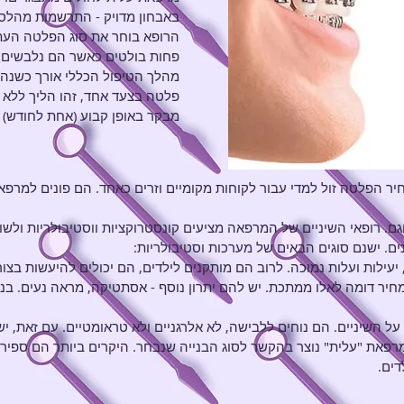
באבחון מדויק - התרשמות מהלסתו
הרופא בוחר את סוג הפלטה העתי
פחות בולטים כאשר הם נלבשים.
מהלך הטיפול הכללי אורך כשנה 
פלטה בצעד אחד, זהו הליך ללא 
מבקר באופן קבוע (אחת לחודש) 
חיר הפלטה זול למדי עבור לקוחות מקומיים וזרים כאחד. הם פונים למרפ
ם. רופאי השיניים של המרפאה מציעים קונסטרוקציות ווסטיבולריות ולשונ
ים. ישנם סוגים הבאים של מערכות וסטיבולריות:
 יעילות ועלות נמוכה. לרוב הם מותקנים לילדים, הם יכולים להיעשות בצור
חיר דומה לאלו ממתכת. יש להם יתרון נוסף - אסתטיקה, מראה נעים. בנ
ל השיניים. הם נוחים ללבישה, לא אלרגניים ולא טראומטיים. עם זאת, י
רפאת "עלית" נוצר בהקשר לסוג הבנייה שנבחר. היקרים ביותר הם ספיר. 
דים.