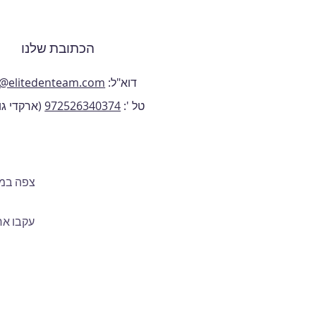
הכתובת שלנו
דוא"ל:
o@elitedenteam.com
טל ':
972526340374
(ארקדי גו
צפה במי
עקבו אח