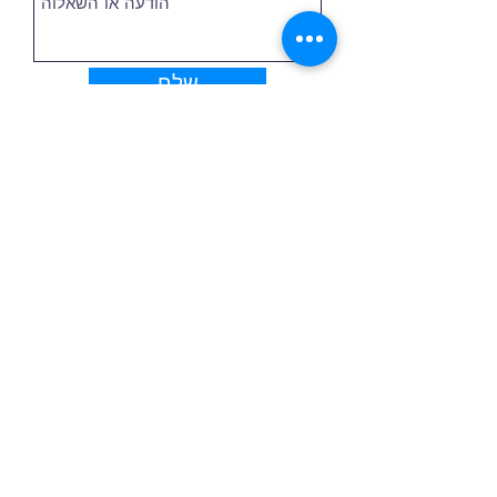
שלח
ELITE INTERNATIONAL GROUP
LLC
Georgia
הכתובת שלנו
דוא"ל:
info@elitedenteam.com
טל ':
972526340374
(ארקדי גורלוב)
צפה במיקום על המפה