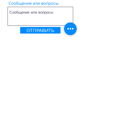
Сообщение или вопросы
ОТПРАВИТЬ
ELITE INTERNATIONAL GROUP
LLC
Georgia
Our Address
Email:
info@elitedenteam.com
Tel:
+972 52 6340374
(Gorelov
Arkady)